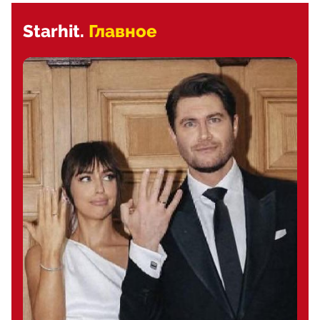
Starhit.
Главное