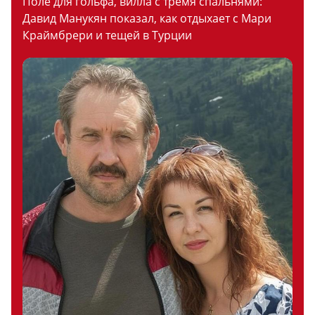
Поле для гольфа, вилла с тремя спальнями:
Давид Манукян показал, как отдыхает с Мари
Краймбрери и тещей в Турции