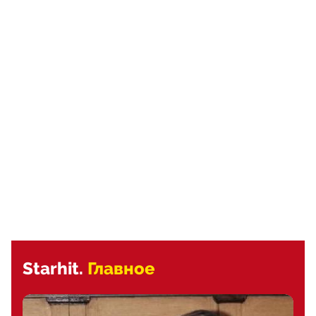
Starhit.
Главное