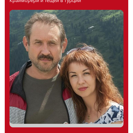
Краймбрери и тещей в Турции