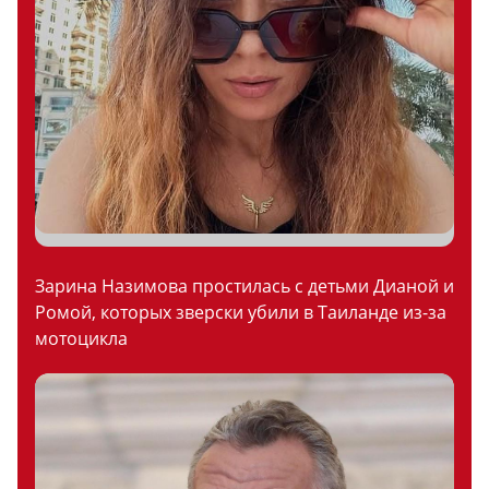
Зарина Назимова простилась с детьми Дианой и
Ромой, которых зверски убили в Таиланде из-за
мотоцикла