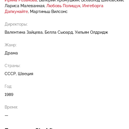
Ирина Розанова
Валерий Хромушкин
Всеволод Шиловский
Лариса Малеванная
Любовь Полищук
Ингеборга
Дапкунайте
Мартиньш Вилсонс
Директоры:
Валентина Зайцева
Белла Сьюард
Уильям Олдридж
Жанр:
Драма
Страны:
СССР, Швеция
Год:
1989
Время:
—