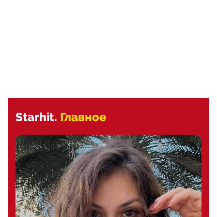
Starhit.
Главное