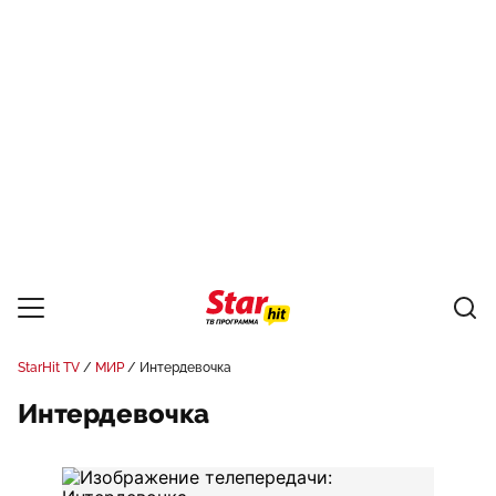
StarHit TV
МИР
Интердевочка
Интердевочка