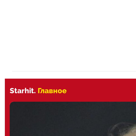
Starhit.
Главное