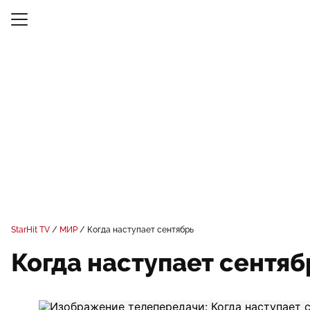
StarHit TV
МИР
Когда наступает сентябрь
Когда наступает сентяб