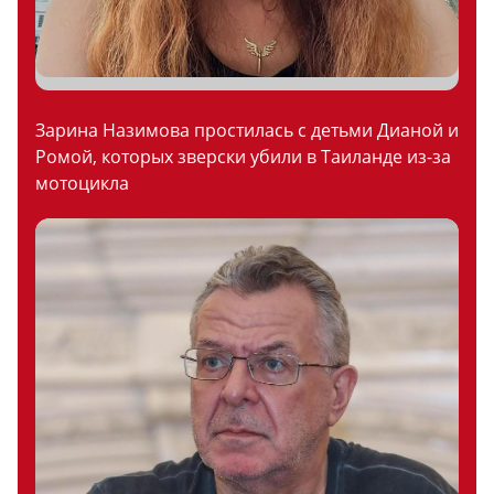
Зарина Назимова простилась с детьми Дианой и
Ромой, которых зверски убили в Таиланде из-за
мотоцикла