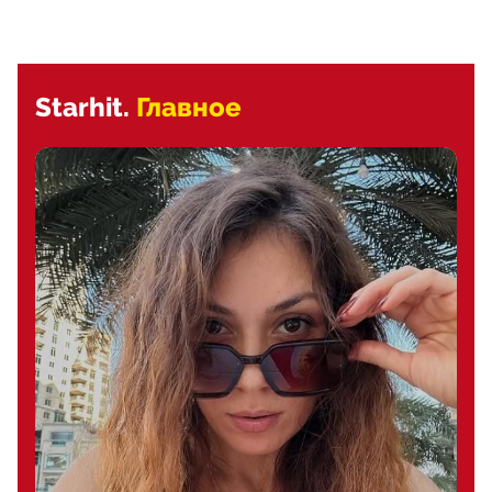
Starhit.
Главное