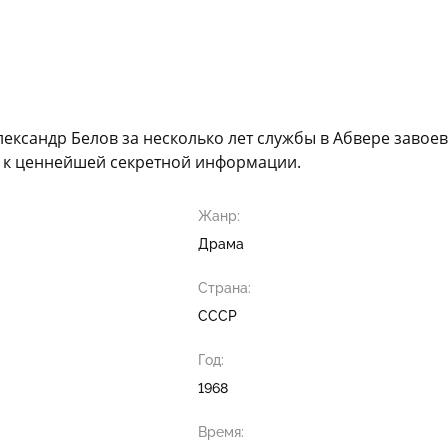
лександр Белов за несколько лет службы в Абвере заво
п к ценнейшей секретной информации.
Жанр:
Драма
Страна:
СССР
Год:
1968
Время: