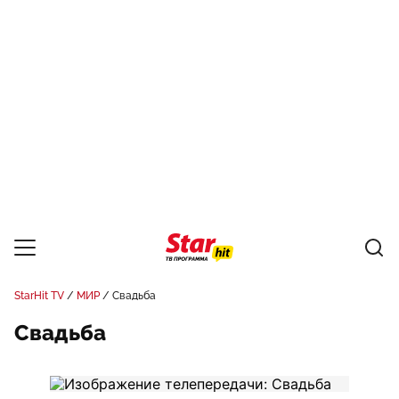
StarHit TV
МИР
Свадьба
Свадьба