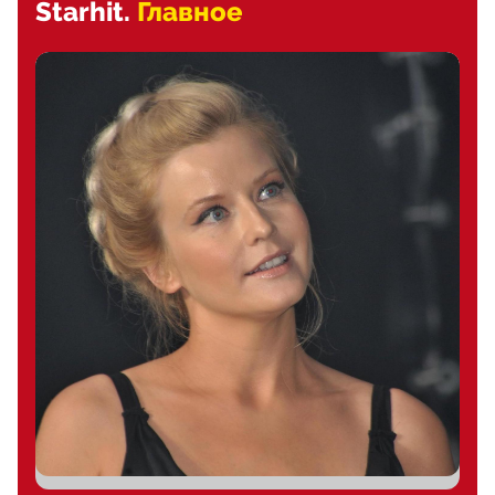
Starhit.
Главное