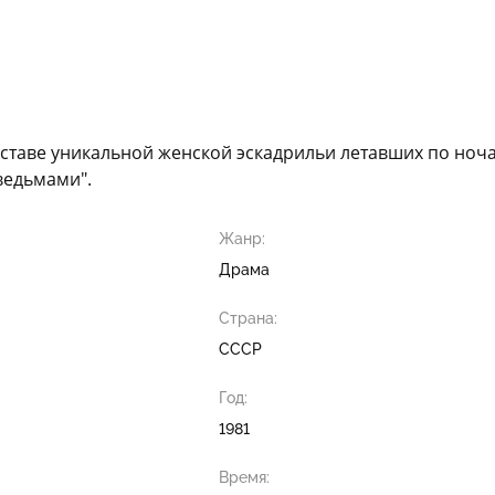
 составе уникальной женской эскадрильи летавших по но
ведьмами".
Жанр:
Драма
Страна:
СССР
Год:
1981
Время: