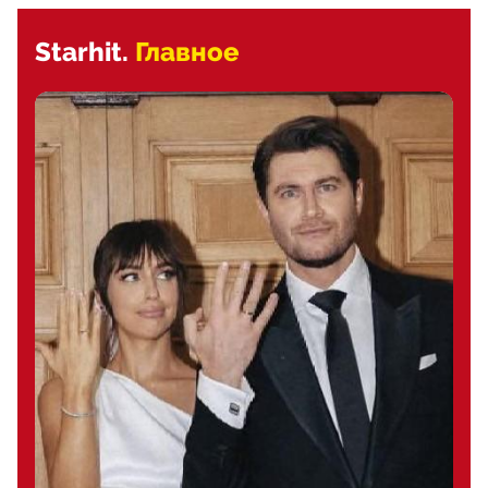
Starhit.
Главное