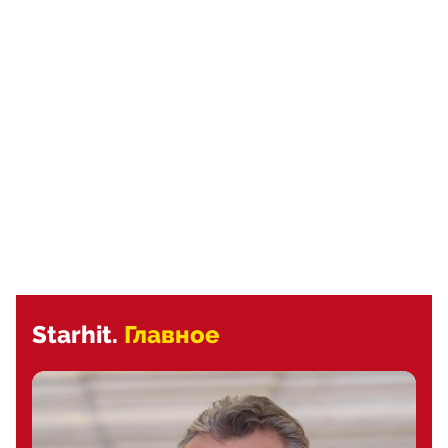
Starhit.
Главное