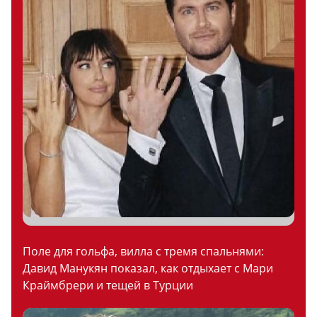
Поле для гольфа, вилла с тремя спальнями:
Давид Манукян показал, как отдыхает с Мари
Краймбрери и тещей в Турции