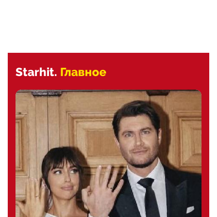
Starhit.
Главное