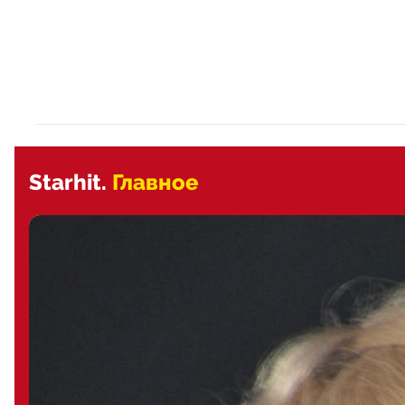
Starhit.
Главное