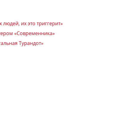
людей, их это триггерит»
ктером «Современника»
тальная Турандот»