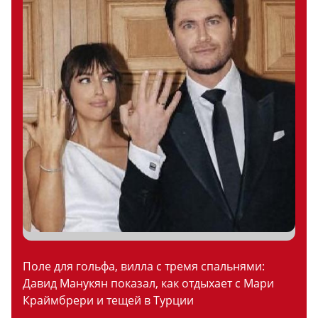
Поле для гольфа, вилла с тремя спальнями:
Давид Манукян показал, как отдыхает с Мари
Краймбрери и тещей в Турции