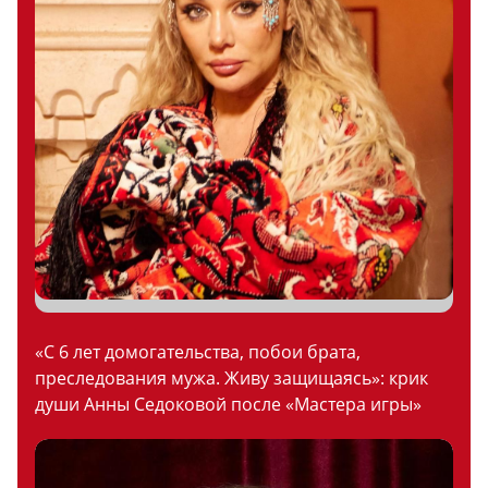
«С 6 лет домогательства, побои брата,
преследования мужа. Живу защищаясь»: крик
души Анны Седоковой после «Мастера игры»