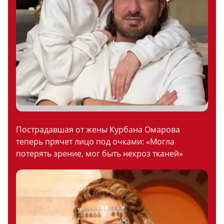
Пострадавшая от жены Курбана Омарова
теперь прячет лицо под очками: «Могла
потерять зрение, мог быть некроз тканей»