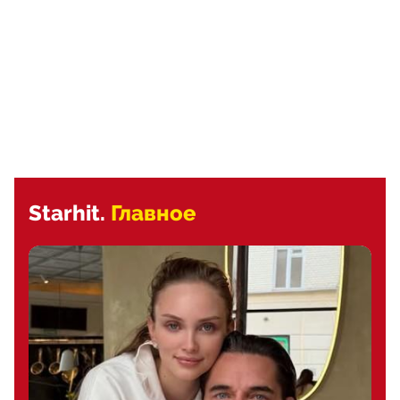
Starhit.
Главное