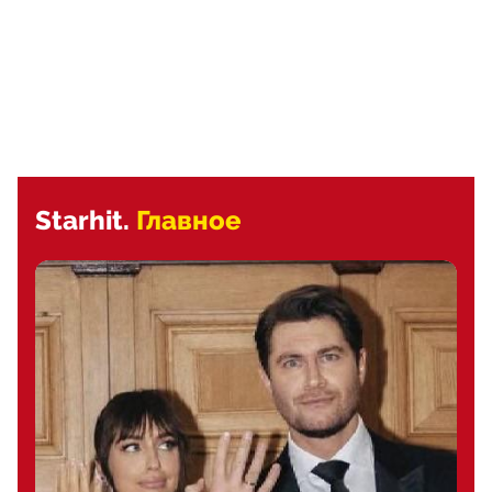
Starhit.
Главное