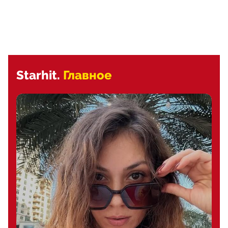
Starhit.
Главное