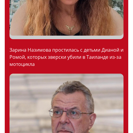
Зарина Назимова простилась с детьми Дианой и
Ромой, которых зверски убили в Таиланде из-за
мотоцикла