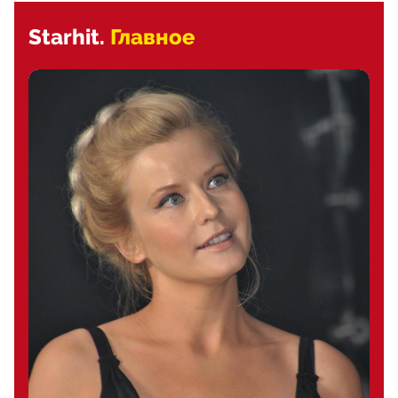
Starhit.
Главное