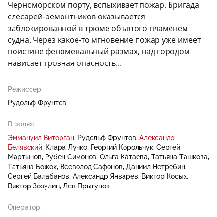
Черноморском порту, вспыхивает пожар. Бригада
слесарей-ремонтников оказывается
заблокированной в трюме объятого пламенем
судна. Через какое-то мгновение пожар уже имеет
поистине феноменальный размах, над городом
нависает грозная опасность...
Режиссер:
Рудольф Фрунтов
В ролях:
Эммануил Виторган
Рудольф Фрунтов
Александр
Белявский
Клара Лучко
Георгий Корольчук
Сергей
Мартынов
Рубен Симонов
Ольга Катаева
Татьяна Ташкова
Татьяна Божок
Всеволод Сафонов
Даниил Нетребин
Сергей Балабанов
Александр Январев
Виктор Косых
Виктор Зозулин
Лев Прыгунов
Оператор: