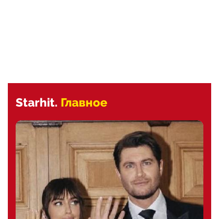
Starhit.
Главное