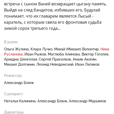
встреча с сыном Ваней возвращает цыгану память.
Выйдя на след бандитов, избивших его, Будулай
понимает, что их главарем является Лысый -
каратель, с которым свела его фронтовая судьба
зимой сорок третьего года...
В ролях:
Ольга Жулина
Клара Лучко
Михай (Михаил) Волонтир
Нина
Русланова
Иван Рыжов
Матлюба Алимова
Виктор Гоголев
Ариадна Шенгелая
Сергей Приселков
Амаяк Акопян
Михаил Долгинин
Леонид Неведомский
Иван Лапиков
Режиссер:
Александр Бланк
Сценарист:
Наталья Калинина
Александр Бланк
Александр Марьямов
Директоры: