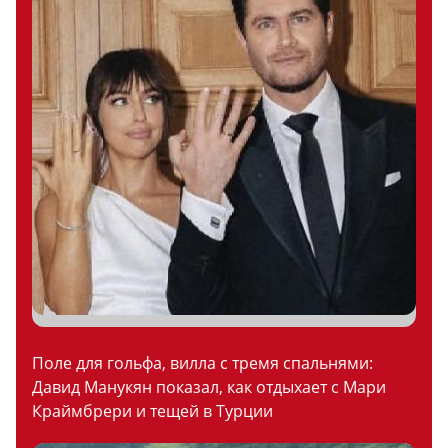
Поле для гольфа, вилла с тремя спальнями:
Давид Манукян показал, как отдыхает с Мари
Краймбрери и тещей в Турции