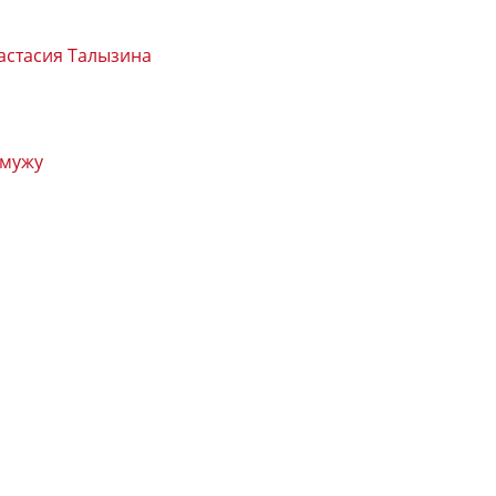
астасия Талызина
 мужу