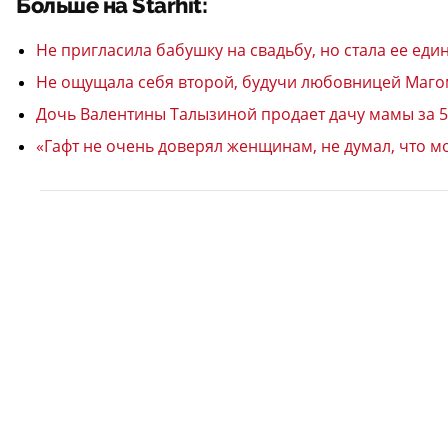
Больше на Starhit:
Не пригласила бабушку на свадьбу, но стала ее е
Не ощущала себя второй, будучи любовницей Магом
Дочь Валентины Талызиной продает дачу мамы за 50
«Гафт не очень доверял женщинам, не думал, что мо