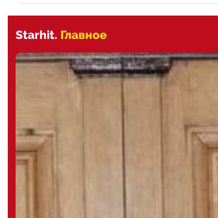
Starhit.
Главное