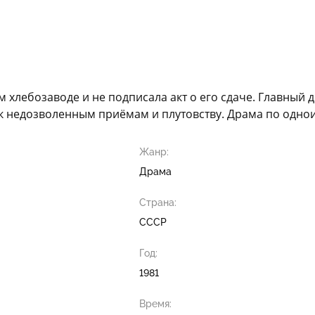
 хлебозаводе и не подписала акт о его сдаче. Главный
 к недозволенным приёмам и плутовству. Драма по одно
Жанр:
Драма
Страна:
СССР
Год:
1981
Время: