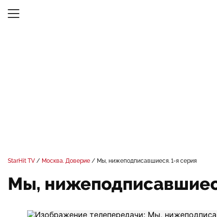
StarHit TV
Москва. Доверие
Мы, нижеподписавшиеся. 1-я серия
Мы, нижеподписавшиеся