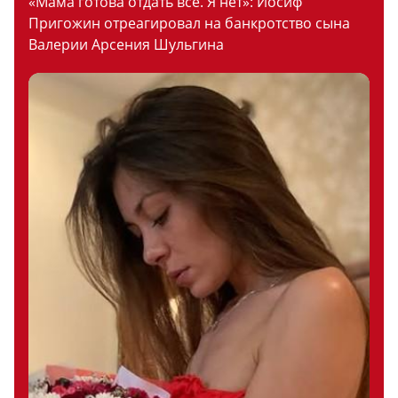
«Мама готова отдать все. Я нет»: Иосиф
Пригожин отреагировал на банкротство сына
Валерии Арсения Шульгина