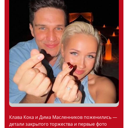
Клава Кока и Дима Масленников поженились —
детали закрытого торжества и первые фото