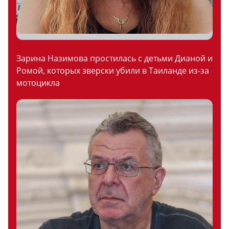
Зарина Назимова простилась с детьми Дианой и
Ромой, которых зверски убили в Таиланде из-за
мотоцикла