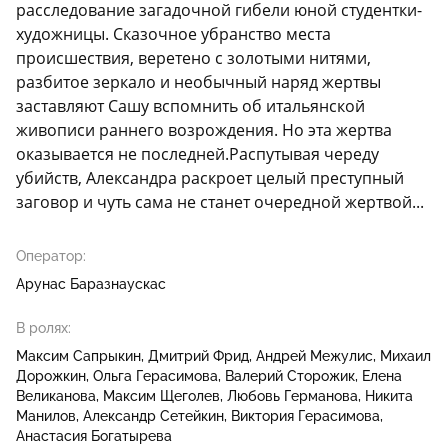
расследование загадочной гибели юной студентки-
художницы. Сказочное убранство места
происшествия, веретено с золотыми нитями,
разбитое зеркало и необычный наряд жертвы
заставляют Сашу вспомнить об итальянской
живописи раннего возрождения. Но эта жертва
оказывается не последней.Распутывая череду
убийств, Александра раскроет целый преступный
заговор и чуть сама не станет очередной жертвой...
Оператор:
Арунас Баразнаускас
В ролях:
Максим Сапрыкин
Дмитрий Фрид
Андрей Межулис
Михаил
Дорожкин
Ольга Герасимова
Валерий Сторожик
Елена
Великанова
Максим Щеголев
Любовь Германова
Никита
Манилов
Александр Сетейкин
Виктория Герасимова
Анастасия Богатырева