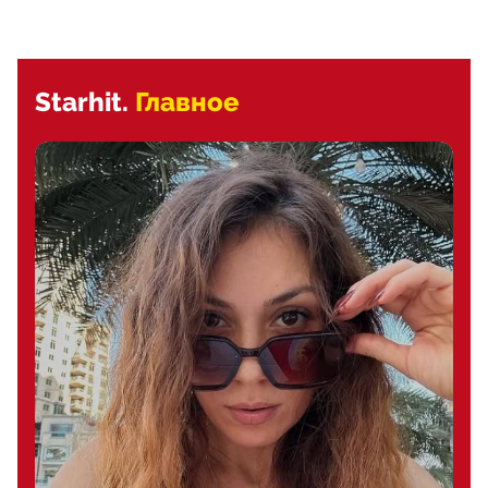
Starhit.
Главное