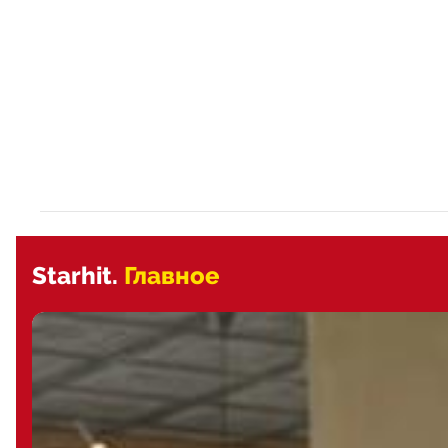
Starhit.
Главное