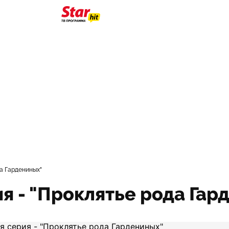
да Гардениных"
ия - "Проклятье рода Гар