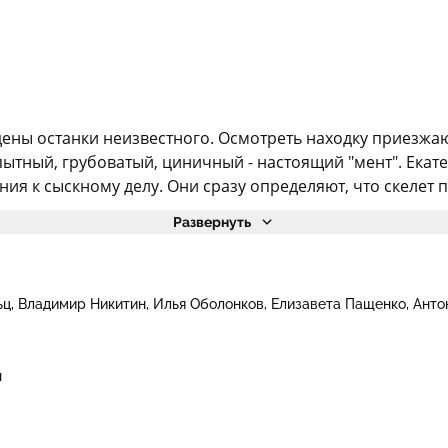
йдены останки неизвестного. Осмотреть находку приезж
пытный, грубоватый, циничный - настоящий "мент". Екат
я к сыскному делу. Они сразу определяют, что скелет п
Развернуть
ьц
Владимир Никитин
Илья Оболонков
Елизавета Пащенко
Анто
н