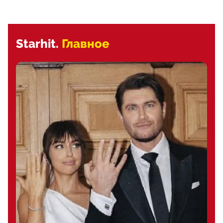
Starhit.
Главное