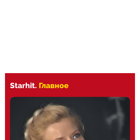
Starhit.
Главное