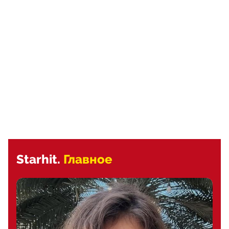
Starhit.
Главное