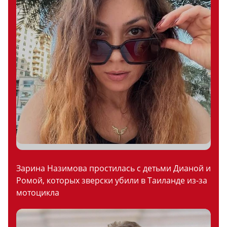
Зарина Назимова простилась с детьми Дианой и
Ромой, которых зверски убили в Таиланде из-за
мотоцикла