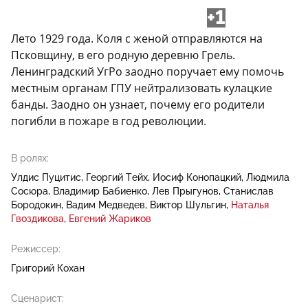
+1
Лето 1929 года. Коля с женой отправляются на
Псковщину, в его родную деревню Грель.
Ленинградский УгРо заодно поручает ему помочь
местным органам ГПУ нейтрализовать кулацкие
банды. Заодно он узнает, почему его родители
погибли в пожаре в год революции.
В ролях:
Улдис Пуцитис
Георгий Тейх
Иосиф Конопацкий
Людмила
Сосюра
Владимир Бабиенко
Лев Прыгунов
Станислав
Бородокин
Вадим Медведев
Виктор Шульгин
Наталья
Гвоздикова
Евгений Жариков
Режиссер:
Григорий Кохан
Сценарист: