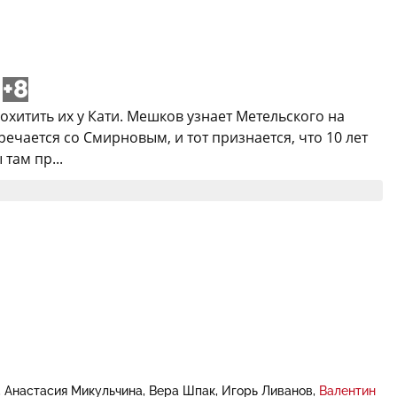
+8
хитить их у Кати. Мешков узнает Метельского на
ечается со Смирновым, и тот признается, что 10 лет
там пр...
Анастасия Микульчина
Вера Шпак
Игорь Ливанов
Валентин