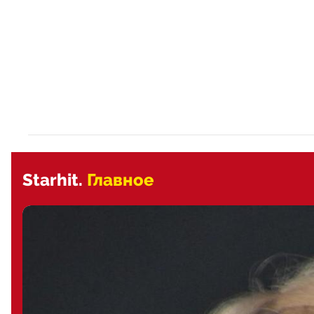
Starhit.
Главное