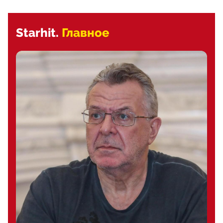
Starhit.
Главное