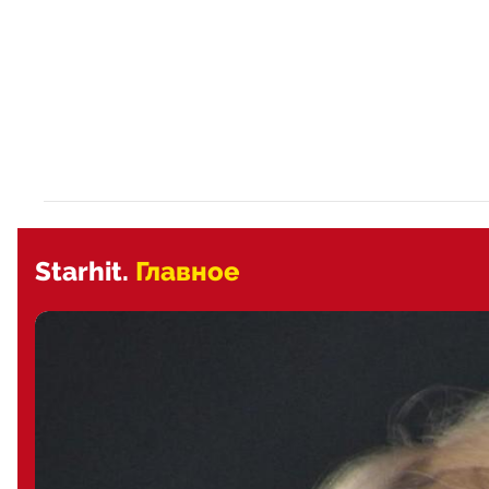
Starhit.
Главное