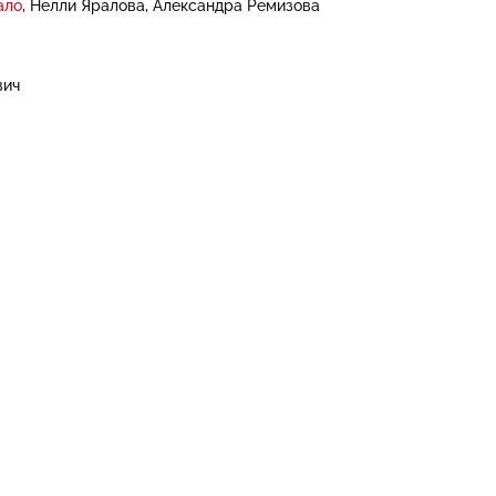
ало
Нелли Яралова
Александра Ремизова
вич