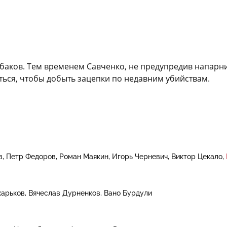
аков. Тем временем Савченко, не предупредив напарник
ься, чтобы добыть зацепки по недавним убийствам.
в
Петр Федоров
Роман Маякин
Игорь Черневич
Виктор Цекало
харьков
Вячеслав Дурненков
Вано Бурдули