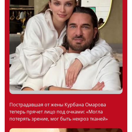
Пострадавшая от жены Курбана Омарова
теперь прячет лицо под очками: «Могла
потерять зрение, мог быть некроз тканей»