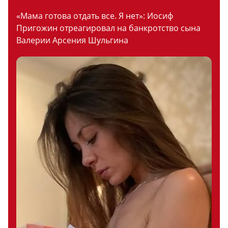
«Мама готова отдать все. Я нет»: Иосиф
Пригожин отреагировал на банкротство сына
Валерии Арсения Шульгина