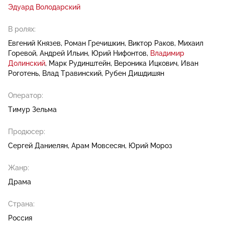
Эдуард Володарский
В ролях:
Евгений Князев
Роман Гречишкин
Виктор Раков
Михаил
Горевой
Андрей Ильин
Юрий Нифонтов
Владимир
Долинский
Марк Рудинштейн
Вероника Ицкович
Иван
Роготень
Влад Травинский
Рубен Дишдишян
Оператор:
Тимур Зельма
Продюсер:
Сергей Даниелян
Арам Мовсесян
Юрий Мороз
Жанр:
Драма
Страна:
Россия