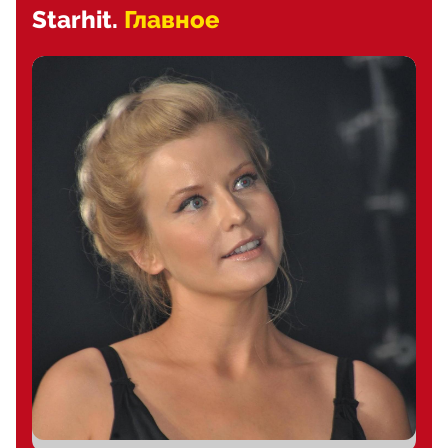
Starhit.
Главное