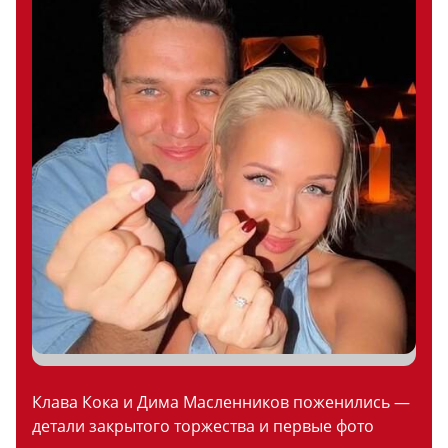
Клава Кока и Дима Масленников поженились —
детали закрытого торжества и первые фото