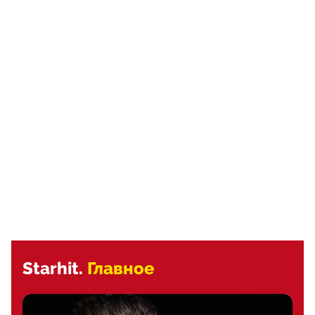
Starhit.
Главное