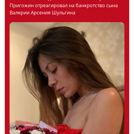
Пригожин отреагировал на банкротство сына
Валерии Арсения Шульгина