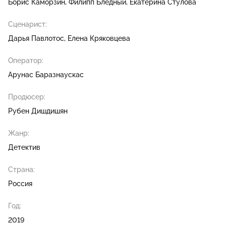
Борис Каморзин
Филипп Бледный
Екатерина Стулова
Сценарист:
Дарья Павлотос
Елена Кряковцева
Оператор:
Арунас Баразнаускас
Продюсер:
Рубен Дишдишян
Жанр:
Детектив
Страна:
Россия
Год:
2019