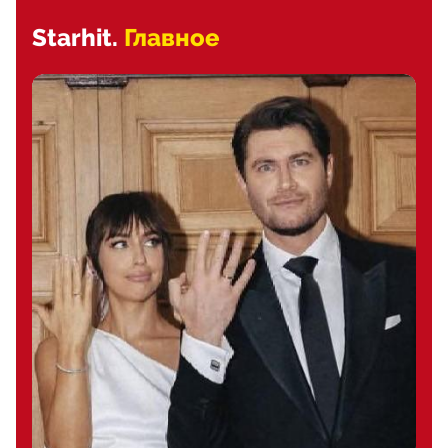
Starhit.
Главное