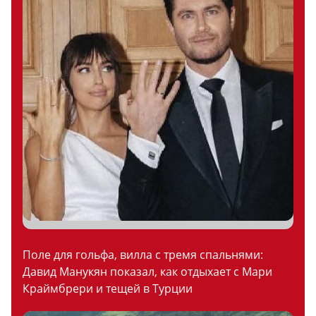
Поле для гольфа, вилла с тремя спальнями:
Давид Манукян показал, как отдыхает с Мари
Краймбрери и тещей в Турции