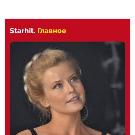
Starhit.
Главное