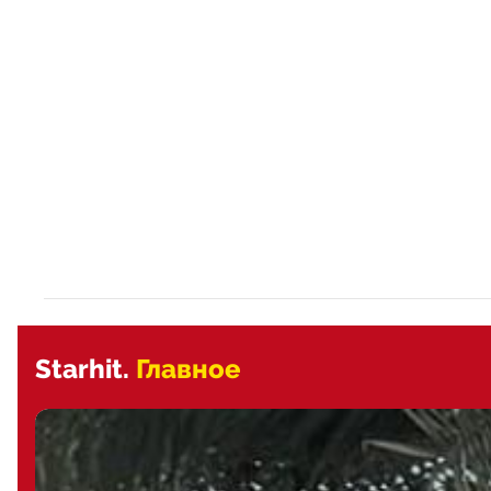
Starhit.
Главное