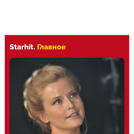
Starhit.
Главное