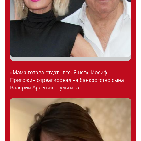
«Мама готова отдать все. Я нет»: Иосиф
Пригожин отреагировал на банкротство сына
Валерии Арсения Шульгина