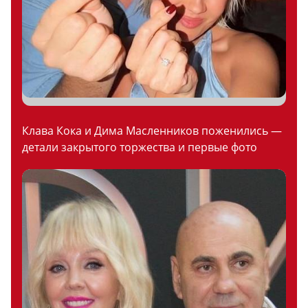
Клава Кока и Дима Масленников поженились —
детали закрытого торжества и первые фото