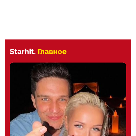
Starhit.
Главное