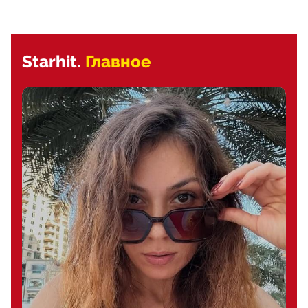
Starhit.
Главное