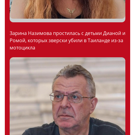
Зарина Назимова простилась с детьми Дианой и
Ромой, которых зверски убили в Таиланде из-за
мотоцикла