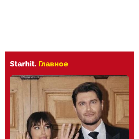
Starhit.
Главное