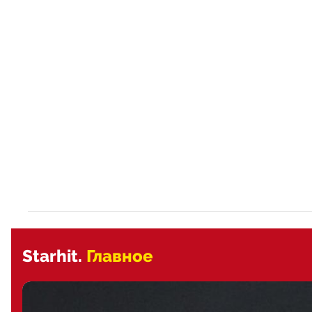
Starhit.
Главное