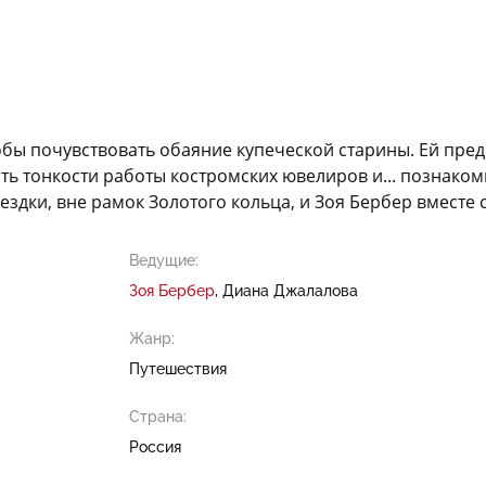
обы почувствовать обаяние купеческой старины. Ей пре
нать тонкости работы костромских ювелиров и... познако
здки, вне рамок Золотого кольца, и Зоя Бербер вместе 
Ведущие:
Зоя Бербер
Диана Джалалова
Жанр:
Путешествия
Страна:
Россия