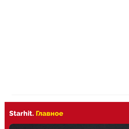
Starhit.
Главное