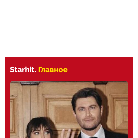
Starhit.
Главное