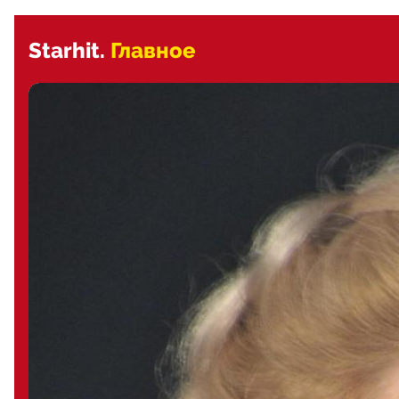
Starhit.
Главное