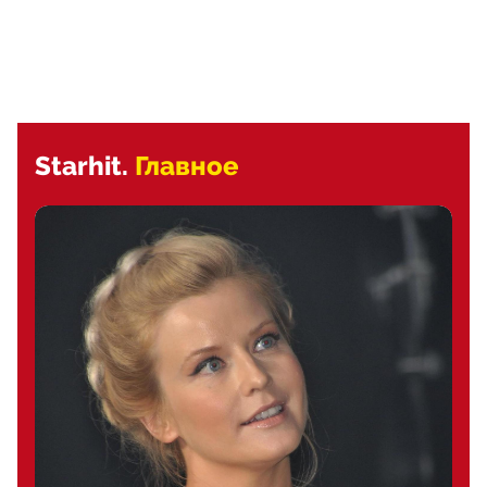
Starhit.
Главное