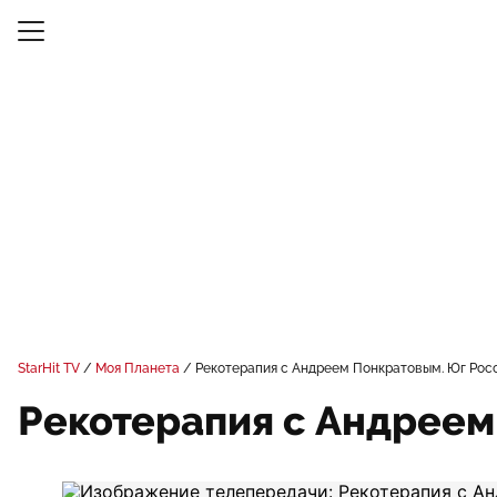
StarHit TV
Моя Планета
Рекотерапия с Андреем Понкратовым. Юг Рос
Рекотерапия с Андреем