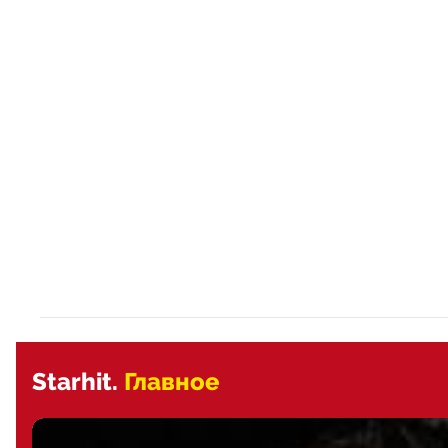
Starhit.
Главное